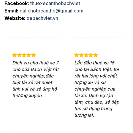
Facebook:
thuexecanthobachviet
Email:
dulichotocantho@gmail.com
Website:
xebachviet.vn
e 4
Dịch vụ cho thuê xe 7
Lần đầu thuê xe 16
Xe
rất
chỗ của Bách Việt rất
chỗ tại Bách Việt, tôi
tà
ện
chuyên nghiệp,đặc
rất hài lòng với chất
rấ
iểu
biệt tài xế rất nhiệt
lượng xe và sự
th
ôn
tình vui vẻ,sẽ ủng hộ
chuyên nghiệp của
đá
thường xuyên
tài xế. Dịch vụ tận
th
ng
tâm, chu đáo, sẽ tiếp
ch
tục sử dụng trong
ho
tương lai.