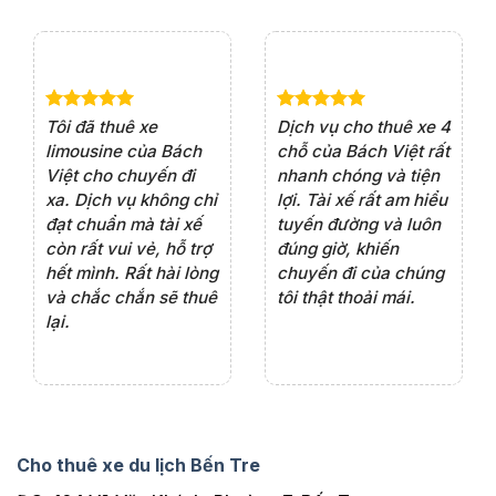
e 4
Dịch vụ cho thuê xe 7
Lần đầu thuê xe 16
Xe
rất
chỗ của Bách Việt rất
chỗ tại Bách Việt, tôi
tà
ện
chuyên nghiệp,đặc
rất hài lòng với chất
rấ
iểu
biệt tài xế rất nhiệt
lượng xe và sự
th
ôn
tình vui vẻ,sẽ ủng hộ
chuyên nghiệp của
đá
thường xuyên
tài xế. Dịch vụ tận
th
ng
tâm, chu đáo, sẽ tiếp
ch
tục sử dụng trong
ho
tương lai.
Cho thuê xe du lịch Bến Tre