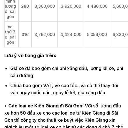
minh
lương
280
3,360,000
3,920,000
4,480,000
5,600,
đi sài
gòn
xe
thứ 3
316
3,792,000
4,424,000
5,056,000
6,320,
đi sài
gòn
Lưu ý về bảng giá trên:
Giá xe đã bao gồm chi phí xăng dầu, lương lái xe, phí
cầu đường
Chưa bao gồm VAT, vé cao tốc.. và có thể thay đổi
vào ngày cuối tuần, ngày lễ tết, giá xăng dầu..
+ Các loại xe Kiên Giang đi Sài Gòn:
Với số lượng đầu
xe hơn 50 đầu xe cho các loại xe từ Kiên Giang đi Sài
Gòn thì công ty cho thuê xe buýt việc Kiên Giang xin
giới thiệu một số loại xe cơ bản từ các dòng 4 chỗ 7 chỗ