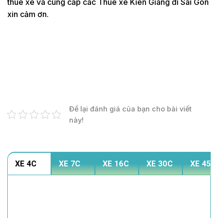
thuê xe và cung cấp các Thuê xe Kiên Giang đi Sài Gòn
xin cảm ơn.
Để lại đánh giá của bạn cho bài viết
này!
XE 4C
XE 7C
XE 16C
XE 30C
XE 45C