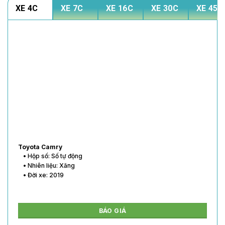
XE 4C
XE 7C
XE 16C
XE 30C
XE 45C
Toyota Vios
• Hộp số: Số tự động
• Nhiên liệu: Xăng
• Đời xe: 2020
BÁO GIÁ