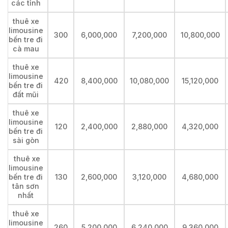
các tỉnh
thuê xe
limousine
300
6,000,000
7,200,000
10,800,000
bến tre đi
cà mau
thuê xe
limousine
420
8,400,000
10,080,000
15,120,000
bến tre đi
đất mũi
thuê xe
limousine
120
2,400,000
2,880,000
4,320,000
bến tre đi
sài gòn
thuê xe
limousine
bến tre đi
130
2,600,000
3,120,000
4,680,000
tân sơn
nhất
thuê xe
limousine
260
5,200,000
6,240,000
9,360,000