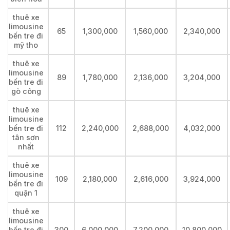
thuê xe
limousine
65
1,300,000
1,560,000
2,340,000
bến tre đi
mỹ tho
thuê xe
limousine
89
1,780,000
2,136,000
3,204,000
bến tre đi
gò công
thuê xe
limousine
bến tre đi
112
2,240,000
2,688,000
4,032,000
tân sơn
nhất
thuê xe
limousine
109
2,180,000
2,616,000
3,924,000
bến tre đi
quận 1
thuê xe
limousine
bến tre đi
300
6,000,000
7,200,000
10,800,000