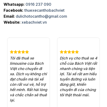
Whatsapp:
0916 237 090
Facebook:
thuexecanthobachviet
Email:
dulichotocantho@gmail.com
Website:
xebachviet.vn
e 4
Dịch vụ cho thuê xe 7
Lần đầu thuê xe 16
Xe
rất
chỗ của Bách Việt rất
chỗ tại Bách Việt, tôi
tà
ện
chuyên nghiệp,đặc
rất hài lòng với chất
rấ
iểu
biệt tài xế rất nhiệt
lượng xe và sự
th
ôn
tình vui vẻ,sẽ ủng hộ
chuyên nghiệp của
đá
thường xuyên
tài xế. Dịch vụ tận
th
ng
tâm, chu đáo, sẽ tiếp
ch
tục sử dụng trong
ho
tương lai.