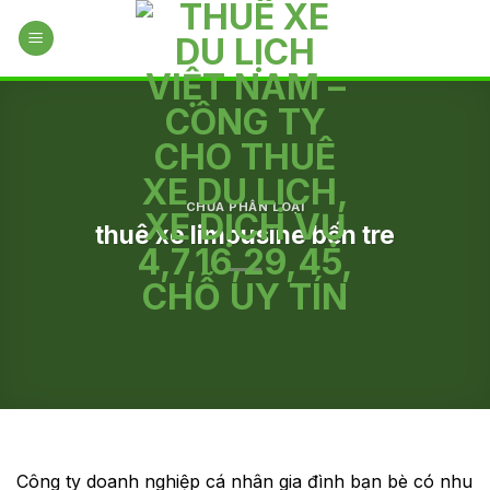
Skip
to
content
CHƯA PHÂN LOẠI
thuê xe limousine bến tre
Công ty doanh nghiệp cá nhân gia đình bạn bè có nhu