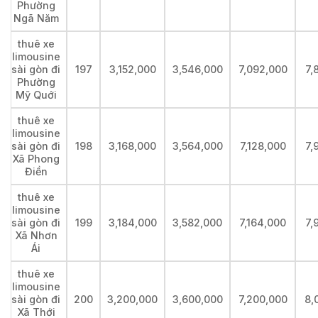
Phường
Ngã Năm
thuê xe
limousine
sài gòn đi
197
3,152,000
3,546,000
7,092,000
7,
Phường
Mỹ Quới
thuê xe
limousine
sài gòn đi
198
3,168,000
3,564,000
7,128,000
7,
Xã Phong
Điền
thuê xe
limousine
sài gòn đi
199
3,184,000
3,582,000
7,164,000
7,
Xã Nhơn
Ái
thuê xe
limousine
sài gòn đi
200
3,200,000
3,600,000
7,200,000
8,
Xã Thới