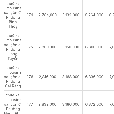
thuê xe
limousine
sài gòn đi
174
2,784,000
3,132,000
6,264,000
6,
Phường
Bình
Thủy
thuê xe
limousine
sài gòn đi
175
2,800,000
3,150,000
6,300,000
7,
Phường
Long
Tuyền
thuê xe
limousine
sài gòn đi
176
2,816,000
3,168,000
6,336,000
7,
Phường
Cái Răng
thuê xe
limousine
sài gòn đi
177
2,832,000
3,186,000
6,372,000
7,
Phường
Hưng Phú