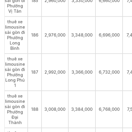
sài gòn đi
185
2,960,000
3,330,000
6,660,000
7,
Phường
Vị Tân
thuê xe
limousine
sài gòn đi
186
2,976,000
3,348,000
6,696,000
7,
Phường
Long
Bình
thuê xe
limousine
sài gòn đi
187
2,992,000
3,366,000
6,732,000
7,
Phường
Long Phú
1
thuê xe
limousine
sài gòn đi
188
3,008,000
3,384,000
6,768,000
7,
Phường
Đại
Thành