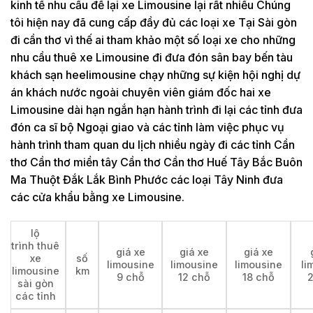
kinh tế nhu cầu để lại xe Limousine lại rất nhiều Chúng
tôi hiện nay đã cung cấp đầy đủ các loại xe Tại Sài gòn
đi cần thơ vì thế ai tham khảo một số loại xe cho những
nhu cầu thuê xe Limousine đi đưa đón sân bay bến tàu
khách sạn heelimousine chạy những sự kiện hội nghị dự
án khách nước ngoài chuyên viên giám đốc hai xe
Limousine dài hạn ngắn hạn hành trình đi lại các tỉnh đưa
đón ca sĩ bộ Ngoại giao và các tỉnh làm việc phục vụ
hành trình tham quan du lịch nhiều ngày đi các tỉnh Cần
thơ Cần thơ miền tây Cần thơ Cần thơ Huế Tây Bắc Buôn
Ma Thuột Đắk Lắk Bình Phước các loại Tây Ninh đưa
các cửa khẩu bằng xe Limousine.
lộ
trình thuê
giá xe
giá xe
giá xe
xe
số
limousine
limousine
limousine
li
limousine
km
9 chỗ
12 chỗ
18 chỗ
sài gòn
các tỉnh