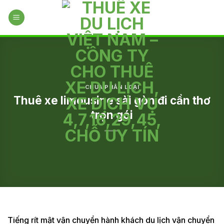
Skip
to
content
CHƯA PHÂN LOẠI
Thuê xe limousine sài gòn đi cần thơ
trọn gói
Tiếng rít mật vận chuyển hành khách du lịch vận chuyển