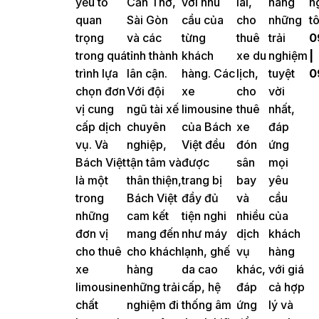
yếu tố
Cần Thơ,
với nhu
lái,
hàng
n
quan
Sài Gòn
cầu của
cho
những
tô
trọng
và các
từng
thuê
trải
0
trong quá
tỉnh thành
khách
xe du
nghiệm
|
trình lựa
lân cận.
hàng. Các
lịch,
tuyệt
0
chọn đơn
Với đội
xe
cho
vời
vị cung
ngũ tài xế
limousine
thuê
nhất,
cấp dịch
chuyên
của Bách
xe
đáp
vụ. Và
nghiệp,
Việt đều
đón
ứng
Bách Việt
tận tâm và
được
sân
mọi
là một
thân thiện,
trang bị
bay
yêu
trong
Bách Việt
đầy đủ
và
cầu
những
cam kết
tiện nghi
nhiều
của
đơn vị
mang đến
như máy
dịch
khách
cho thuê
cho khách
lạnh, ghế
vụ
hàng
xe
hàng
da cao
khác,
với giá
limousine
những trải
cấp, hệ
đáp
cả hợp
chất
nghiệm đi
thống âm
ứng
lý và