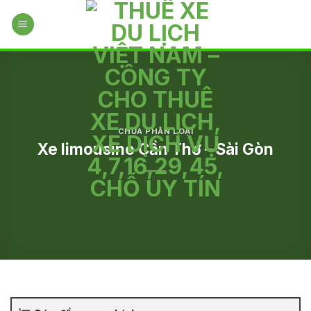
Skip
to
content
CHƯA PHÂN LOẠI
Xe limousine Cần Thơ – Sài Gòn