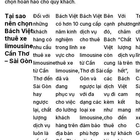
chọn hoàn hảo cho quý khách.
Tại sao
Đối với
Bách Việt
Bách Việt
Bên
Với
T
nên chọn
những
có hơn 10
cung cấp
cạnh
phương
n
Bách Việt
khách
năm kinh
dịch vụ
đó,
châm
c
thuê xe
hàng có
nghiệm
cho thuê
Bách
“Chất
Vi
limousine
nhu cầu
trong lĩnh
xe
Việt
lượng
h
Cần Thơ
thuê xe
vực cho
limousine
còn
dịch vụ
l
– Sài Gòn
limousine
thuê xe
từ Cần
cung
là trên
t
từ Cần
limousine,
Thơ đi Sài
cấp
hết”,
l
Thơ đến
đã và
Gòn và
các
Bách
C
Sài Gòn
đang
ngược lại
dịch
Việt
S
hay
phục vụ
với đa
vụ đi
cam
n
ngược
cho việc
dạng các
kèm
kết
b
lại, chất
đo lường
loại xe
như
mang
n
lượng
khách
limousine,
cho
đến
x
dịch vụ
hàng trên
đảm bảo
thuê
cho
C
luôn là
địa bàn
phù hợp
xe tự
khách
G