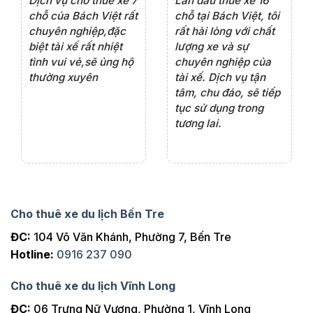
e 4
Dịch vụ cho thuê xe 7
Lần đầu thuê xe 16
Xe
rất
chỗ của Bách Việt rất
chỗ tại Bách Việt, tôi
tà
ện
chuyên nghiệp,đặc
rất hài lòng với chất
rấ
iểu
biệt tài xế rất nhiệt
lượng xe và sự
th
ôn
tình vui vẻ,sẽ ủng hộ
chuyên nghiệp của
đá
thường xuyên
tài xế. Dịch vụ tận
th
ng
tâm, chu đáo, sẽ tiếp
ch
tục sử dụng trong
ho
tương lai.
Cho thuê xe du lịch Bến Tre
ĐC:
104 Võ Văn Khánh, Phường 7, Bến Tre
Hotline:
0916 237 090
Cho thuê xe du lịch Vĩnh Long
ĐC:
06 Trưng Nữ Vương, Phường 1, Vĩnh Long