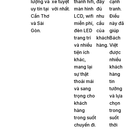
lượng và
xe tuyệt
thanh hifi,
đầy
cạnh
uy tín tại
vời nhất.
màn hình
đủ
tranh.
Cần Thơ
LCD, wifi
nhu
Điều
và Sài
miễn phí,
cầu
này đã
Gòn.
đèn LED
của
giúp
trang trí
khách
Bách
và nhiều
hàng.
Việt
tiện ích
được
khác,
nhiều
mang lại
khách
sự thật
hàng
thoải mái
tin
và sang
tưởng
trọng cho
và lựa
khách
chọn
hàng
trong
trong suốt
suốt
chuyến đi.
thời